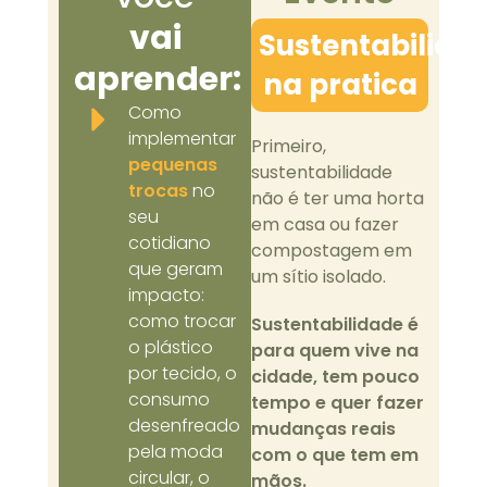
vai
Sustentabilida
aprender:
na pratica
Como
implementar
Primeiro,
pequenas
sustentabilidade
trocas
no
não é ter uma horta
seu
em casa ou fazer
cotidiano
compostagem em
que geram
um sítio isolado.
impacto:
como trocar
Sustentabilidade é
o plástico
para quem vive na
por tecido, o
cidade, tem pouco
consumo
tempo e quer fazer
desenfreado
mudanças reais
pela moda
com o que tem em
circular, o
mãos.