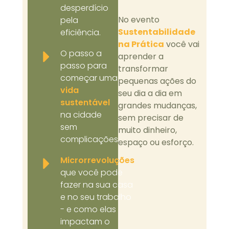
desperdício
No evento
pela
Sustentabilidade
eficiência.
na Prática
você vai
O passo a
aprender a
passo para
transformar
começar uma
pequenas ações do
vida
seu dia a dia em
sustentável
grandes mudanças,
na cidade
sem precisar de
sem
muito dinheiro,
complicações.
espaço ou esforço.
Microrrevoluções
que você pode
fazer na sua casa
e no seu trabalho
- e como elas
impactam o